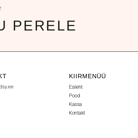
T
U PERELE
KT
KIIRMENÜÜ
dsy.ee
Esileht
Pood
Kassa
Kontakt