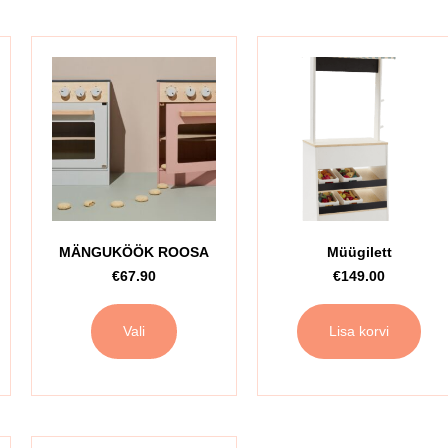
MÄNGUKÖÖK ROOSA
Müügilett
€
67.90
€
149.00
Vali
Lisa korvi