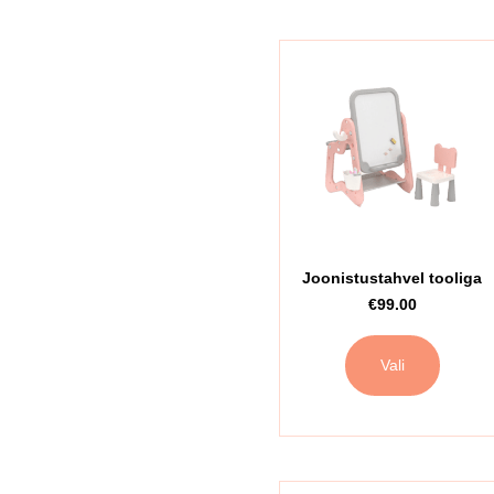
Joonistustahvel tooliga
€
99.00
Vali