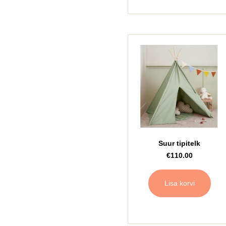
Suur tipitelk
€
110.00
Lisa korvi