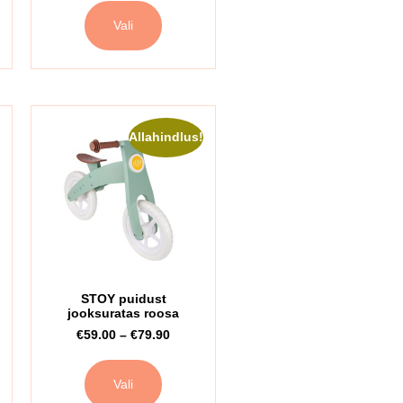
Vali
Allahindlus!
STOY puidust
jooksuratas roosa
€
59.00
–
€
79.90
Vali