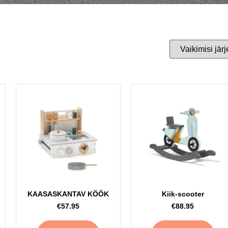
KAASASKANTAV KÖÖK
Kiik-scooter
€
57.95
€
88.95