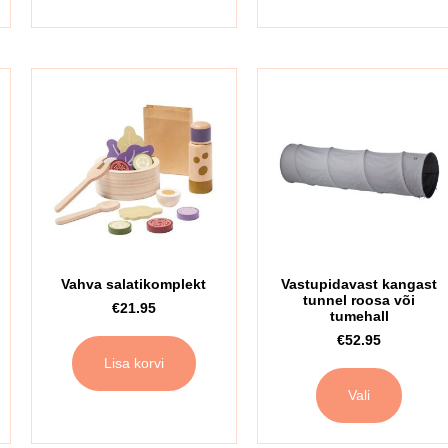
Vahva salatikomplekt
Vastupidavast kangast
tunnel roosa või
€
21.95
tumehall
€
52.95
Lisa korvi
Vali