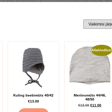
Allahindlus
Kuling beebimüts 40/42
Meriinomüts 44/46,
48/50
€
13.00
€
13.00
€
11.00