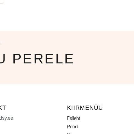
T
U PERELE
KT
KIIRMENÜÜ
dsy.ee
Esileht
Pood