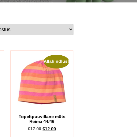
!
Allahindlus!
Topeltpuuvillane müts
Reima 44/46
€
17.00
€
12.00