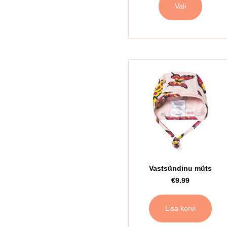
Vali
Vastsündinu müts
€
9.99
Lisa korvi