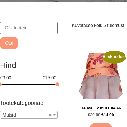
Kuvatakse kõik 5 tulemust
Otsi
Allahindlus!
Hind
€
9.00
€
15.00
Tootekategooriad
Reima UV müts 44/46
Mütsid
×
€
29.99
€
14.99