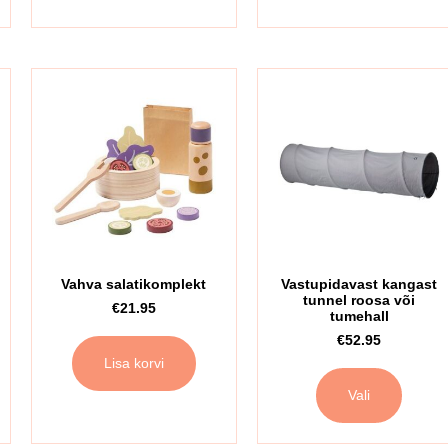
Vahva salatikomplekt
Vastupidavast kangast
tunnel roosa või
€
21.95
tumehall
€
52.95
Lisa korvi
Vali