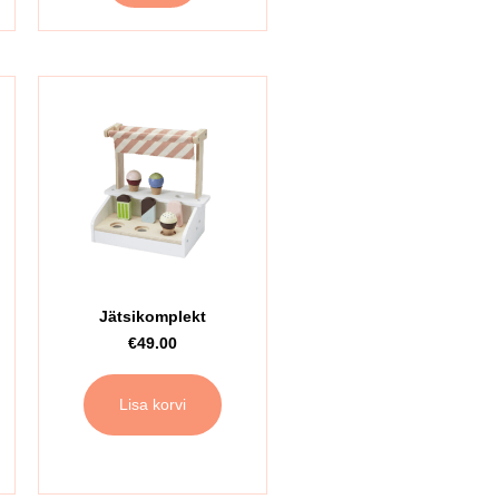
Jätsikomplekt
€
49.00
Lisa korvi