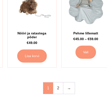
Nööri ja ratastega
Pehme lillematt
põder
€
45.00
–
€
59.00
€
49.00
Vali
Lisa korvi
1
2
→