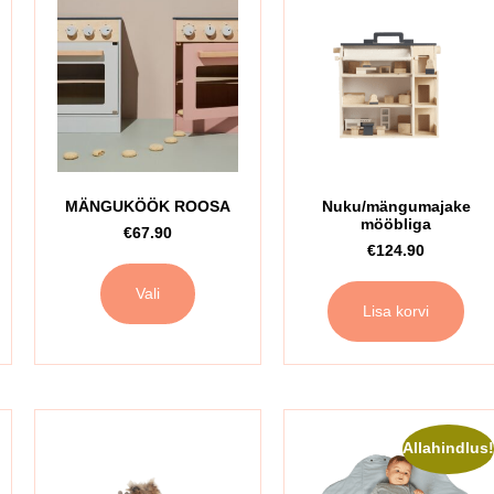
MÄNGUKÖÖK ROOSA
Nuku/mängumajake
mööbliga
€
67.90
€
124.90
Vali
Lisa korvi
Allahindlus