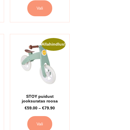
Vali
Allahindlus!
STOY puidust
jooksuratas roosa
€
59.00
–
€
79.90
Vali