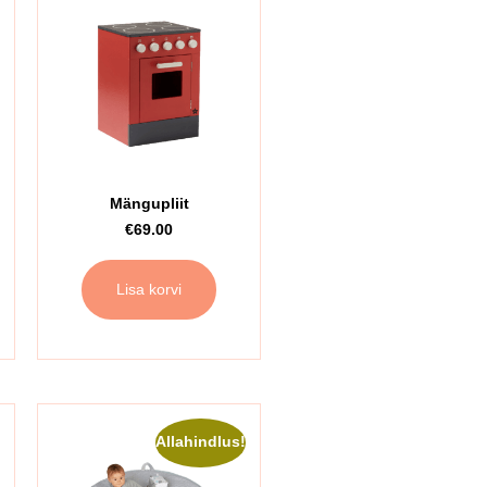
Mängupliit
€
69.00
Lisa korvi
!
Allahindlus!