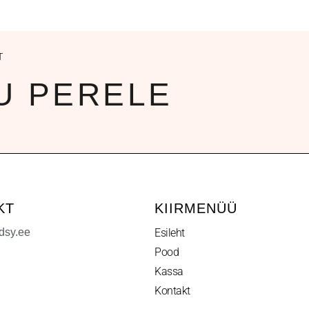
T
U PERELE
KT
KIIRMENÜÜ
dsy.ee
Esileht
Pood
Kassa
Kontakt