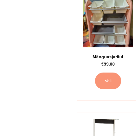
Mänguasjariiul
€
99.00
Vali