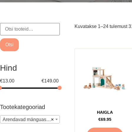
Kuvatakse 1–24 tulemust 3
Otsi
Hind
€
13.00
€
149.00
Tootekategooriad
HAIGLA
Arendavad mänguasjad
×
€
69.95