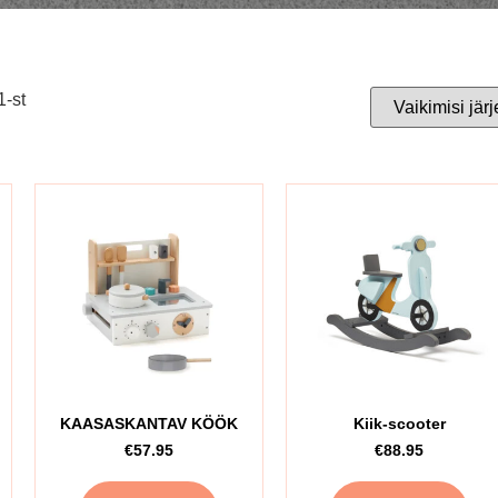
1-st
KAASASKANTAV KÖÖK
Kiik-scooter
€
57.95
€
88.95