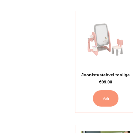
Joonistustahvel tooliga
€
99.00
Vali