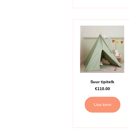
Suur tipitelk
€
110.00
Lisa korvi