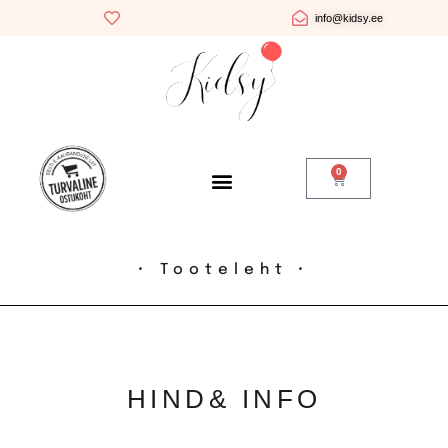
info@kidsy.ee
0
• Tooteleht •
HIND
& INFO