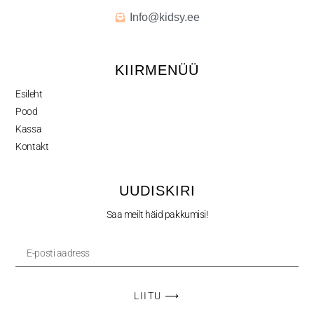
Info@kidsy.ee
KIIRMENÜÜ
Esileht
Pood
Kassa
Kontakt
UUDISKIRI
Saa meilt häid pakkumisi!
LIITU ⟶