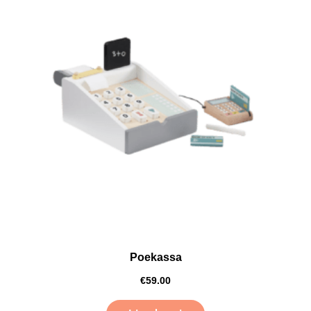
Poekassa
€
59.00