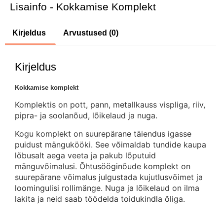
Lisainfo - Kokkamise Komplekt
Kirjeldus
Arvustused (0)
Kirjeldus
Kokkamise komplekt
Komplektis on pott, pann, metallkauss vispliga, riiv, 
pipra- ja soolanõud, lõikelaud ja nuga. 
Kogu komplekt on suurepärane täiendus igasse 
puidust mängukööki. See võimaldab tundide kaupa 
lõbusalt aega veeta ja pakub lõputuid 
mänguvõimalusi. Õhtusööginõude komplekt on 
suurepärane võimalus julgustada kujutlusvõimet ja 
loomingulisi rollimänge. Nuga ja lõikelaud on ilma 
lakita ja neid saab töödelda toidukindla õliga.