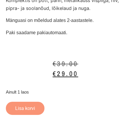
Komplektis on pott, pann, metallkauss vispliga, riiv, 
pipra- ja soolanõud, lõikelaud ja nuga. 
Mänguasi on mõeldud alates 2-aastastele.
Paki saadame pakiautomaati.
€
39.00
€
29.00
Ainult 1 laos
Lisa korvi