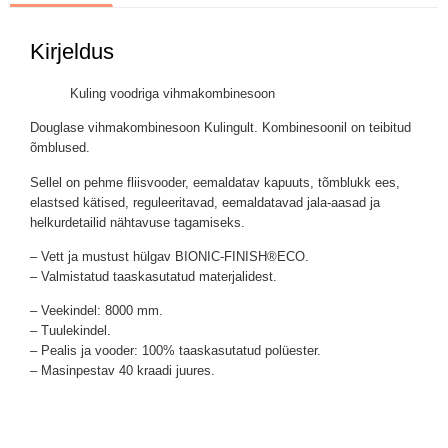
Kirjeldus
Kuling voodriga vihmakombinesoon
Douglase vihmakombinesoon Kulingult. Kombinesoonil on teibitud
õmblused.
Sellel on pehme fliisvooder, eemaldatav kapuuts, tõmblukk ees,
elastsed kätised, reguleeritavad, eemaldatavad jala-aasad ja
helkurdetailid nähtavuse tagamiseks.
– Vett ja mustust hülgav BIONIC-FINISH®ECO.
– Valmistatud taaskasutatud materjalidest.
– Veekindel: 8000 mm.
– Tuulekindel.
– Pealis ja vooder: 100% taaskasutatud polüester.
– Masinpestav 40 kraadi juures.