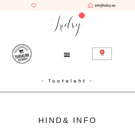
info@kidsy.ee
0
• Tooteleht •
HIND
& INFO