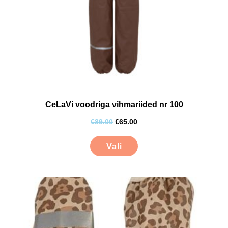
CeLaVi voodriga vihmariided nr 100
€
89.00
€
65.00
Vali