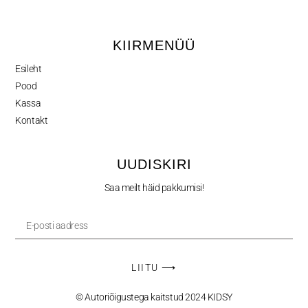
KIIRMENÜÜ
Esileht
Pood
Kassa
Kontakt
UUDISKIRI
Saa meilt häid pakkumisi!
LIITU ⟶
© Autoriõigustega kaitstud 2024 KIDSY