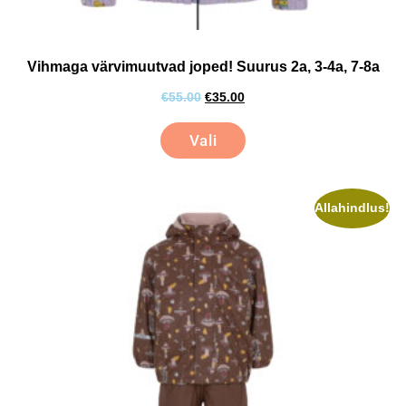
Vihmaga värvimuutvad joped! Suurus 2a, 3-4a, 7-8a
€
55.00
€
35.00
Vali
Allahindlus!