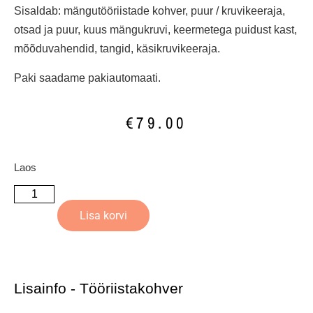
Sisaldab: mängutööriistade kohver, puur / kruvikeeraja,
otsad ja puur, kuus mängukruvi, keermetega puidust kast,
mõõduvahendid, tangid, käsikruvikeeraja.
Paki saadame pakiautomaati.
€
79.00
Laos
Lisa korvi
Lisainfo - Tööriistakohver