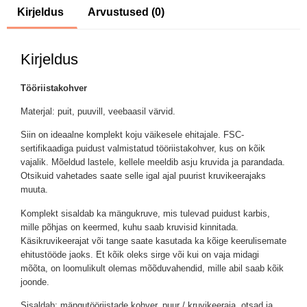
Kirjeldus
Arvustused (0)
Kirjeldus
Tööriistakohver
Materjal: puit, puuvill, veebaasil värvid.
Siin on ideaalne komplekt koju väikesele ehitajale. FSC-
sertifikaadiga puidust valmistatud tööriistakohver, kus on kõik
vajalik. Mõeldud lastele, kellele meeldib asju kruvida ja parandada.
Otsikuid vahetades saate selle igal ajal puurist kruvikeerajaks
muuta.
Komplekt sisaldab ka mängukruve, mis tulevad puidust karbis,
mille põhjas on keermed, kuhu saab kruvisid kinnitada.
Käsikruvikeerajat või tange saate kasutada ka kõige keerulisemate
ehitustööde jaoks. Et kõik oleks sirge või kui on vaja midagi
mõõta, on loomulikult olemas mõõduvahendid, mille abil saab kõik
joonde.
Sisaldab: mängutööriistade kohver, puur / kruvikeeraja, otsad ja