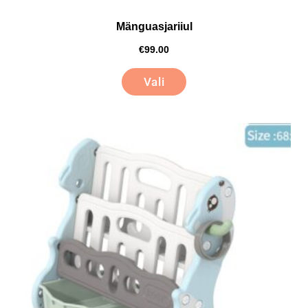
Mänguasjariiul
€
99.00
Vali