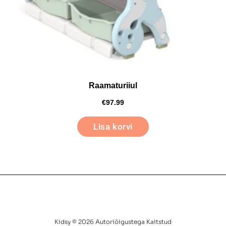
Raamaturiiul
€
97.99
Lisa korvi
Kidsy © 2026 Autoriõigustega Kaitstud