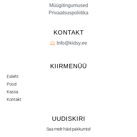
Müügitingumused
Privaatsuspoliitika
KONTAKT
Info@kidsy.ee
KIIRMENÜÜ
Esileht
Pood
Kassa
Kontakt
UUDISKIRI
Saa meilt häid pakkumisi!