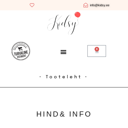
info@kidsy.ee
0
• Tooteleht •
HIND
& INFO