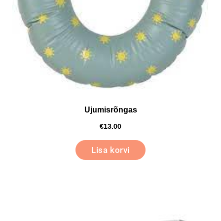
Ujumisrõngas
€
13.00
Lisa korvi